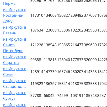
80296
91767
103238
143385
258093
1147
Пермь
из Иркутск в
Ростов-на-
117310
134068
150827
209482
377067
1675
Дону
из Иркутск в
107634
123009
138386
192202
345963
1537
Рязань
из Иркутск в
Санкт-
121228
138545
155865
216477
389659
1732
Петербург
из Иркутск в
99588
113813
128040
177833
320099
1422
Саратов
из Иркутск в
128914
147330
165746
230203
414365
1841
Сочи
из Иркутск в
119323
136367
153414
213075
383533
1704
Ставрополь
из Иркутск в
57788
66042
74299
103191
185743
8257
Сургут
из Иркутск в