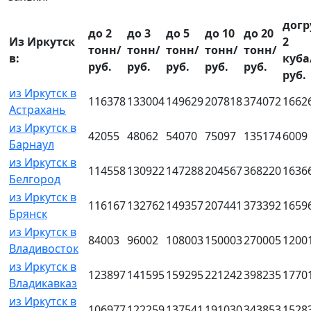
догр
до 2
до 3
до 5
до 10
до 20
Из Иркутск
2
тонн/
тонн/
тонн/
тонн/
тонн/
в:
куба
руб.
руб.
руб.
руб.
руб.
руб.
из Иркутск в
116378
133004
149629
207818
374072
1662
Астрахань
из Иркутск в
42055
48062
54070
75097
135174
6009
Барнаул
из Иркутск в
114558
130922
147288
204567
368220
1636
Белгород
из Иркутск в
116167
132762
149357
207441
373392
1659
Брянск
из Иркутск в
84003
96002
108003
150003
270005
1200
Владивосток
из Иркутск в
123897
141595
159295
221242
398235
1770
Владикавказ
из Иркутск в
106977
122259
137541
191030
343853
1528