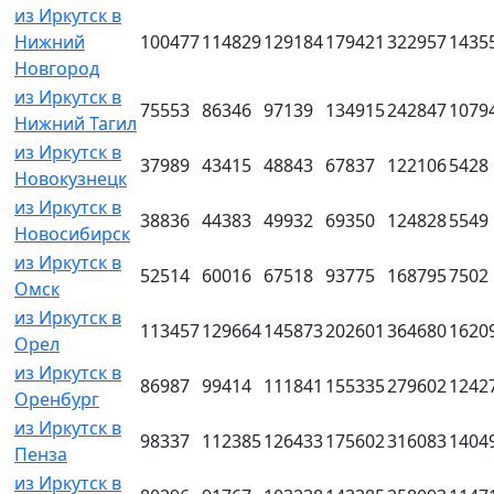
из Иркутск в
Нижний
100477
114829
129184
179421
322957
1435
Новгород
из Иркутск в
75553
86346
97139
134915
242847
1079
Нижний Тагил
из Иркутск в
37989
43415
48843
67837
122106
5428
Новокузнецк
из Иркутск в
38836
44383
49932
69350
124828
5549
Новосибирск
из Иркутск в
52514
60016
67518
93775
168795
7502
Омск
из Иркутск в
113457
129664
145873
202601
364680
1620
Орел
из Иркутск в
86987
99414
111841
155335
279602
1242
Оренбург
из Иркутск в
98337
112385
126433
175602
316083
1404
Пенза
из Иркутск в