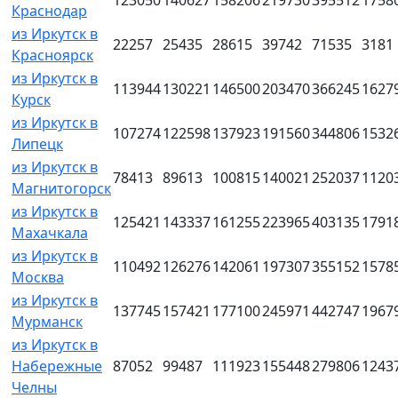
123050
140627
158206
219730
395512
1758
Краснодар
из Иркутск в
22257
25435
28615
39742
71535
3181
Красноярск
из Иркутск в
113944
130221
146500
203470
366245
1627
Курск
из Иркутск в
107274
122598
137923
191560
344806
1532
Липецк
из Иркутск в
78413
89613
100815
140021
252037
1120
Магнитогорск
из Иркутск в
125421
143337
161255
223965
403135
1791
Махачкала
из Иркутск в
110492
126276
142061
197307
355152
1578
Москва
из Иркутск в
137745
157421
177100
245971
442747
1967
Мурманск
из Иркутск в
Набережные
87052
99487
111923
155448
279806
1243
Челны