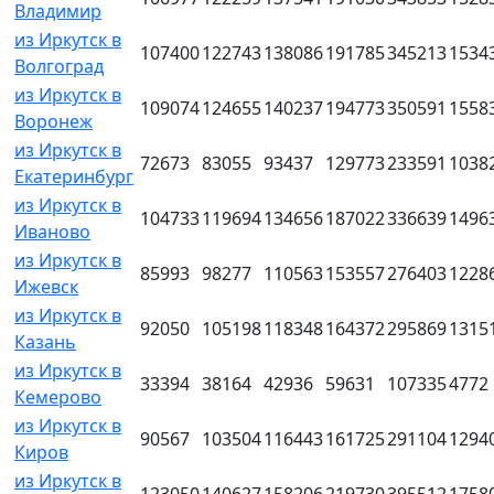
Владимир
из Иркутск в
107400
122743
138086
191785
345213
1534
Волгоград
из Иркутск в
109074
124655
140237
194773
350591
1558
Воронеж
из Иркутск в
72673
83055
93437
129773
233591
1038
Екатеринбург
из Иркутск в
104733
119694
134656
187022
336639
1496
Иваново
из Иркутск в
85993
98277
110563
153557
276403
1228
Ижевск
из Иркутск в
92050
105198
118348
164372
295869
1315
Казань
из Иркутск в
33394
38164
42936
59631
107335
4772
Кемерово
из Иркутск в
90567
103504
116443
161725
291104
1294
Киров
из Иркутск в