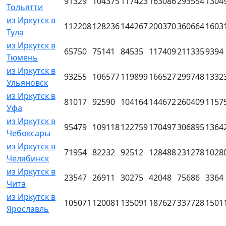
91329
104375
117423
163086
293554
1304
Тольятти
из Иркутск в
112208
128236
144267
200370
360664
1603
Тула
из Иркутск в
65750
75141
84535
117409
211335
9394
Тюмень
из Иркутск в
93255
106577
119899
166527
299748
1332
Ульяновск
из Иркутск в
81017
92590
104164
144672
260409
1157
Уфа
из Иркутск в
95479
109118
122759
170497
306895
1364
Чебоксары
из Иркутск в
71954
82232
92512
128488
231278
1028
Челябинск
из Иркутск в
23547
26911
30275
42048
75686
3364
Чита
из Иркутск в
105071
120081
135091
187627
337728
1501
Ярославль