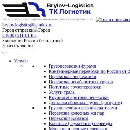
brylov.logistics@yandex.ru
Город отправки
8 (800) 511-61-85
Звонок по России бесплатный
Заказать звонок
Услуги
Грузоперевозки фурами
Контейнерные перевозки по России от 2
Перевозка спецтехники
Перевозка негабаритных грузов
Попутные грузоперевозки
Услуги трала
Крупногабаритные перевозки
Доставка сборных грузов (догрузом)
Грузоперевозки рефрижераторами
Перевозка колесных жд пар
Перевозки Камазом
Военные (служебные) переезды
Морские и речные перевозки