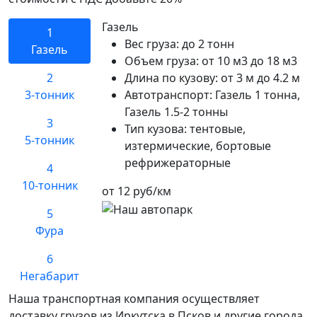
Газель
1
Вес груза:
до 2 тонн
Газель
Объем груза:
от 10 м3 до 18 м3
2
Длина по кузову:
от 3 м до 4.2 м
3-тонник
Автотранспорт:
Газель 1 тонна,
Газель 1.5-2 тонны
3
Тип кузова:
тентовые,
5-тонник
изтермические, бортовые
рефрижераторные
4
10-тонник
от 12 руб/км
5
Фура
6
Негабарит
Наша транспортная компания осуществляет
доставку грузов из Иркутска в Псков и другие города