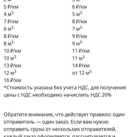
5 ₽/км
6 ₽/км
3
3
4 м
5 м
7 ₽/км
8 ₽/км
3
3
6 м
7 м
8 ₽/км
9 ₽/км
3
3
8 м
9 м
10 ₽/км
11 ₽/км
3
3
10 м
11 м
13 ₽/км
14 ₽/км
3
3
12 м
от 12 м
16 ₽/км
*Стоимость указана без учета НДС, для получения
цены с НДС необходимо начислить НДС 20%
Обратите внимание, что действует правило: один
отправитель — один заказ. Если вам нужно
отправить грузы от нескольких отправителей,
каждый заказ оформляется, рассчитывается и