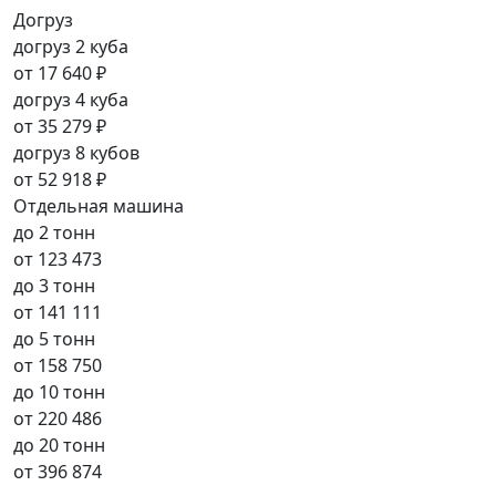
Догруз
догруз 2 куба
от
17 640 ₽
догруз 4 куба
от
35 279 ₽
догруз 8 кубов
от
52 918 ₽
Отдельная машина
до 2 тонн
от
123 473
до 3 тонн
от
141 111
до 5 тонн
от
158 750
до 10 тонн
от
220 486
до 20 тонн
от
396 874